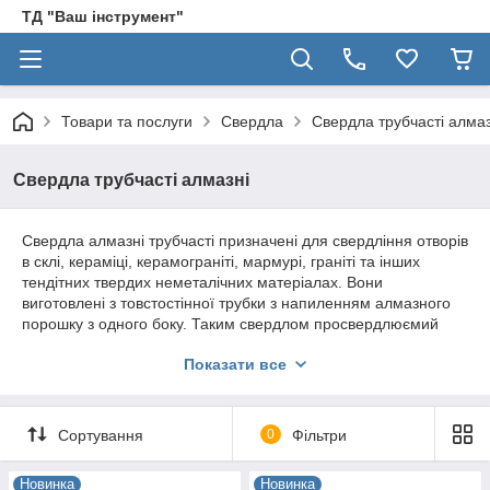
ТД "Ваш інструмент"
Товари та послуги
Свердла
Свердла трубчасті алмаз
Свердла трубчасті алмазні
Свердла алмазні трубчасті призначені для свердління отворів
в склі, кераміці, керамограніті, мармурі, граніті та інших
тендітних твердих неметалічних матеріалах. Вони
виготовлені з товстостінної трубки з напиленням алмазного
порошку з одного боку. Таким свердлом просвердлюємий
матеріал переробляється тільки на кільцевій ділянці, за
Показати все
рахунок цього знижується навантаження на інструмент,
полегшується подача охолоджувальної рідини в зону різання.
При такій обробці забезпечується висока продуктивність,
знижується витрата алмазного шару, виходить висока якість
Сортування
0
Фільтри
Виконувати роботи тільки із
обробки.
застосуванням охолодження, і тільки на малих
Новинка
Новинка