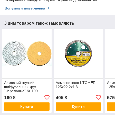
Повернення товару впродовж 14 днів за домовленістю
Всі умови повернення
З цим товаром також замовляють
Алмазний гнучкий
Алмазне коло KTOMER
Алм
шліфувальний круг
125х22.2х1.3
125х
"Черепашка" № 100
діаметр 100мм
160
405
575
₴
₴
Купити
Купити