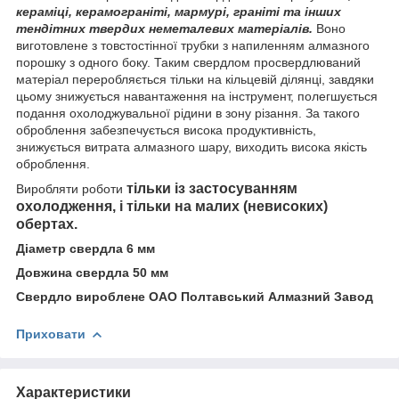
кераміці, керамограніті, мармурі, граніті та інших
тендітних твердих неметалевих матеріалів.
Воно
виготовлене з товстостінної трубки з напиленням алмазного
порошку з одного боку. Таким свердлом просвердлюваний
матеріал переробляється тільки на кільцевій ділянці, завдяки
цьому знижується навантаження на інструмент, полегшується
подання охолоджувальної рідини в зону різання. За такого
оброблення забезпечується висока продуктивність,
знижується витрата алмазного шару, виходить висока якість
оброблення.
тільки із застосуванням
Виробляти роботи
охолодження, і тільки на малих (невисоких)
обертах.
Діаметр свердла 6 мм
Довжина свердла 50 мм
Свердло вироблене ОАО Полтавський Алмазний Завод
Приховати
Характеристики