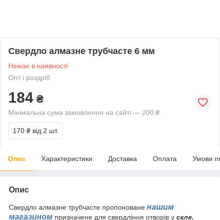
Свердло алмазне трубчасте 6 мм
Немає в наявності
Опт і роздріб
184
₴
Мінімальна сума замовлення на сайті — 200 ₴
170 ₴
від 2 шт.
Опис
Характеристики
Доставка
Оплата
Умови п
Опис
нашим
Свердло алмазне трубчасте пропоноване
магазином
призначене для свердління отворів у
скле,