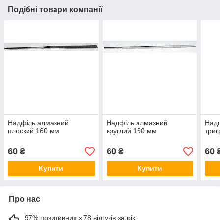
Подібні товари компанії
Надфіль алмазний
Надфіль алмазний
Над
плоский 160 мм
круглий 160 мм
триг
60
60
60
₴
₴
Купити
Купити
Про нас
97% позитивних з 78 відгуків за рік