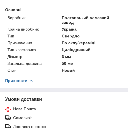
Основні
Виробник
Полтавський алмазний
завод
Країна виробник
Україна
Тип
Свердло
Призначення
По склу/кераміці
Тип хвостовика
Циліндричний
Діаметр
6 мм
Загальна довжина
50 мм
Стан
Новий
Приховати
Умови доставки
Нова Пошта
Самовивіз
Доставка поштою