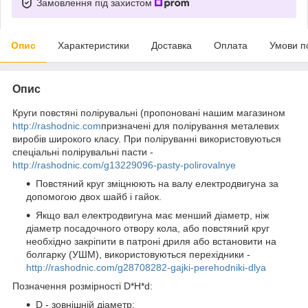
Замовлення під захистом
Опис
Характеристики
Доставка
Оплата
Умови п
Опис
Круги повстяні полірувальні (пропоновані нашим магазином
http://rashodnic.com
призначені для полірування металевих
виробів широкого класу. При поліруванні використовуються
спеціальні полірувальні пасти -
http://rashodnic.com/g13229096-pasty-polirovalnye
Повстяний круг зміцнюють на валу електродвигуна за
допомогою двох шайб і гайок.
Якщо вал електродвигуна має менший діаметр, ніж
діаметр посадочного отвору кола, або повстяний круг
необхідно закріпити в патроні дриля або встановити на
болгарку (УШМ), використовуються перехідники -
http://rashodnic.com/g28708282-gajki-perehodniki-dlya
Позначення розмірності D*H*d:
D - зовнішній діаметр;