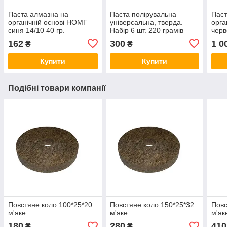
Паста алмазна на
Паста полірувальна
Паст
органічній основі НОМГ
універсальна, тверда.
орга
синя 14/10 40 гр.
Набір 6 шт. 220 грамів
черв
162
300
1 0
₴
₴
Купити
Купити
Подібні товари компанії
Повстяне коло 100*25*20
Повстяне коло 150*25*32
Повс
м'яке
м'яке
м'як
180
280
410
₴
₴