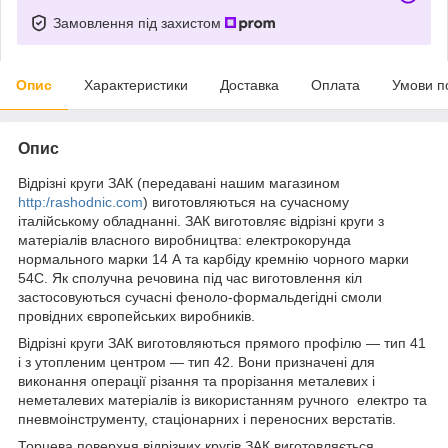
Замовлення під захистом
Опис
Характеристики
Доставка
Оплата
Умови п
Опис
Відрізні круги ЗАК (передавані нашим магазином
http:/rashodnic.com
) виготовляються на сучасному
італійському обладнанні. ЗАК виготовляє відрізні круги з
матеріалів власного виробництва: електрокорунда
нормального марки 14 А та карбіду кремнію чорного марки
54С. Як сполучна речовина під час виготовлення кіл
застосовуються сучасні феноло-формальдегідні смоли
провідних європейських виробників.
Відрізні круги ЗАК виготовляються прямого профілю — тип 41
і з утопленим центром — тип 42. Вони призначені для
виконання операції різання та прорізання металевих і
неметалевих матеріалів із використанням ручного електро та
пневмоінструменту, стаціонарних і переносних верстатів.
Торцева поверхня відрізних кругів ЗАК виготовляється