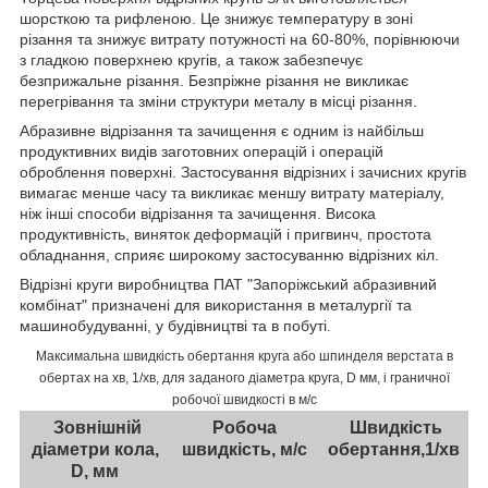
шорсткою та рифленою. Це знижує температуру в зоні
різання та знижує витрату потужності на 60-80%, порівнюючи
з гладкою поверхнею кругів, а також забезпечує
безприжальне різання. Безпріжне різання не викликає
перегрівання та зміни структури металу в місці різання.
Абразивне відрізання та зачищення є одним із найбільш
продуктивних видів заготовних операцій і операцій
оброблення поверхні. Застосування відрізних і зачисних кругів
вимагає менше часу та викликає меншу витрату матеріалу,
ніж інші способи відрізання та зачищення. Висока
продуктивність, виняток деформацій і пригвинч, простота
обладнання, сприяє широкому застосуванню відрізних кіл.
Відрізні круги виробництва ПАТ "Запоріжський абразивний
комбінат" призначені для використання в металургії та
машинобудуванні, у будівництві та в побуті.
Максимальна швидкість обертання круга або шпинделя верстата в
обертах на хв, 1/хв, для заданого діаметра круга, D мм, і граничної
робочої швидкості в м/с
Зовнішній
Робоча
Швидкість
діаметри кола,
швидкість, м/с
обертання,1/хв
D, мм