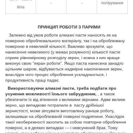
-
-
полірування
біла
ПРИНЦИП РОБОТИ З ПАРИМИ
Залежно від умов роботи алмазні пасти наносять як на
поверхню оброблювального матеріалу, так і на оброблювану
поверхню в невеликій кількості. Важливо зрозуміти, що
нанесення невеликого (у межах розумного) кількості пасти
сприяє рівномірному розподілу зерен, і кожна з них краще
виконує свою "екран роботи". Якщо паста нанесена занадто
щільним шаром, відбувається надмірне накопичення зерен,
внаслідок чого процес оброблення ускладнюється, і
продуктивність праці падає.
Використовуючи алмазні пасти, треба подбати про
усунення можливості їхнього забруднення,
, а також
убезпечити їх від зіткнення з великими зернами. Адже велике
зерно, що випадково потрапило в пасту дрібнішої
зернистості, може зіпсувати виготовлену раніше роботу,
залишивши на оброблюваній поверхні подряпини. Унаслідок
такої необережності захопить за собою повторне оброблення
поверхні, а в деяких випадках — і невсунений брак. Тому