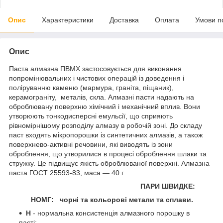
Опис
Характеристики
Доставка
Оплата
Умови п
Опис
Паста алмазна ПВМХ застосовується для виконання
попромінювальних і чистових операцій із доведення і
поліруванню каменю (мармура, граніта, піщаник),
керамограніту, металів, скла. Алмазні пасти надають на
оброблювану поверхню хімічний і механічний вплив. Вони
утворюють тонкодисперсні емульсії, що сприяють
рівномірнішому розподілу алмазу в робочій зоні. До складу
паст входять мікропорошки із синтетичних алмазів, а також
поверхнево-активні речовини, які виводять із зони
оброблення, що утворилися в процесі оброблення шлаки та
стружку. Це підвищує якість оброблюваної поверхні. Алмазна
паста ГОСТ 25593-83, маса — 40 г
ПАРИ ШВИДКЕ:
НОМГ:
чорні та кольорові метали та сплави.
Н
- нормальна консистенція алмазного порошку в
пасті;