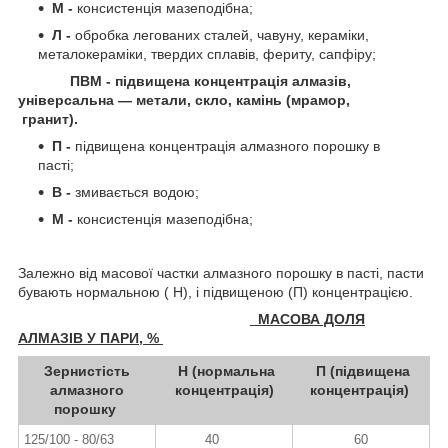
М -
консистенція мазеподібна;
Л -
обробка легованих сталей, чавуну, кераміки,
металокераміки, твердих сплавів, фериту, сапфіру;
ПВМ - підвищена концентрація алмазів,
універсальна — метали, скло, камінь
(мрамор,
гранит).
П -
підвищена концентрація алмазного порошку в
пасті;
В -
змивається водою;
М -
консистенція мазеподібна;
Залежно від масової частки алмазного порошку в пасті, пасти
бувають нормальною ( Н), і підвищеною (П) концентрацією.
МАСОВА ДОЛЯ
АЛМАЗІВ У ПАРИ, %
Зернистість
Н (нормальна
П (підвищена
алмазного
концентрація)
концентрація)
порошку
125/100 - 80/63
40
60