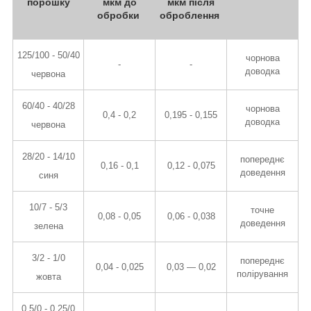
порошку
мкм до
мкм після
обробки
оброблення
125/100 - 50/40
чорнова
-
-
доводка
червона
60/40 - 40/28
чорнова
0,4 - 0,2
0,195 - 0,155
доводка
червона
28/20 - 14/10
попереднє
0,16 - 0,1
0,12 - 0,075
доведення
синя
10/7 - 5/3
точне
0,08 - 0,05
0,06 - 0,038
доведення
зелена
3/2 - 1/0
попереднє
0,04 - 0,025
0,03 — 0,02
полірування
жовта
0,5/0 - 0,25/0