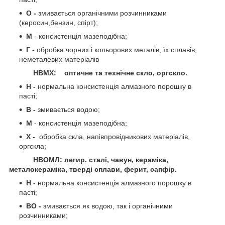
О -
змивається органічними розчинниками
(керосин,бензин, спірт);
М
- консистенція мазеподібна;
Г
- обробка чорних і кольорових металів, їх сплавів,
неметалевих матеріалів
НВМХ: оптичне та технічне скло, оргскло.
Н -
нормальна консистенція алмазного порошку в
пасті;
В -
змивається водою;
М
- консистенція мазеподібна;
Х -
обробка скла, напівпровідникових матеріалів,
оргскла;
НВОМЛ: легир. сталі, чавун, кераміка,
металокераміка, тверді сплави, ферит, сапфір.
Н -
нормальна консистенція алмазного порошку в
пасті;
ВО -
змивається як водою, так і органічними
розчинниками;