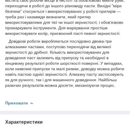
містить своє робоче місце в чистоті та обов'язково мийте руки,
переходячи в роботі до іншого різновиду пасти. Вихідні "міри
безпеки" стосуються і використовуваних у роботі притирів —
треба раз і назавжди визначити, який притир
використовуватиме для тієї чи іншої зернистості, і обов'язково
промаркувати інструменти. Для маркування простіше
використовувати колір, присвоєний пасті певної зернистості.
Довідкові роботи виробляються послідовно двома-три
алмазними пастами, поступово переходячи від великої
зернистості до дрібної. Кількість використовуваних для
доведення паст залежить від припуску та необхідної в
кінцевому результаті роботи шорсткості поверхні. У випадках,
коли невеликі припуски та малі ризики, доводку можна робити
навіть пастою однієї зернистості. Алмазну пасту застосовують
як для ручного, так і для машинного доведення. Найбільш
разючих результатів можна досягти, механізуючи процес.
Приховати
Характеристики