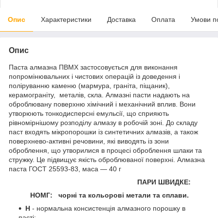
Опис
Характеристики
Доставка
Оплата
Умови п
Опис
Паста алмазна ПВМХ застосовується для виконання
попромінювальних і чистових операцій із доведення і
поліруванню каменю (мармура, граніта, піщаник),
керамограніту, металів, скла. Алмазні пасти надають на
оброблювану поверхню хімічний і механічний вплив. Вони
утворюють тонкодисперсні емульсії, що сприяють
рівномірнішому розподілу алмазу в робочій зоні. До складу
паст входять мікропорошки із синтетичних алмазів, а також
поверхнево-активні речовини, які виводять із зони
оброблення, що утворилися в процесі оброблення шлаки та
стружку. Це підвищує якість оброблюваної поверхні. Алмазна
паста ГОСТ 25593-83, маса — 40 г
ПАРИ ШВИДКЕ:
НОМГ:
чорні та кольорові метали та сплави.
Н
- нормальна консистенція алмазного порошку в
пасті;