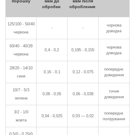
порошку
мкм до
мкм після
обробки
оброблення
125/100 - 50/40
чорнова
-
-
доводка
червона
60/40 - 40/28
чорнова
0,4 - 0,2
0,195 - 0,155
доводка
червона
28/20 - 14/10
попереднє
0,16 - 0,1
0,12 - 0,075
доведення
синя
10/7 - 5/3
точне
0,08 - 0,05
0,06 - 0,038
доведення
зелена
3/2 - 1/0
попереднє
0,04 - 0,025
0,03 — 0,02
полірування
жовта
0,5/0 - 0,25/0