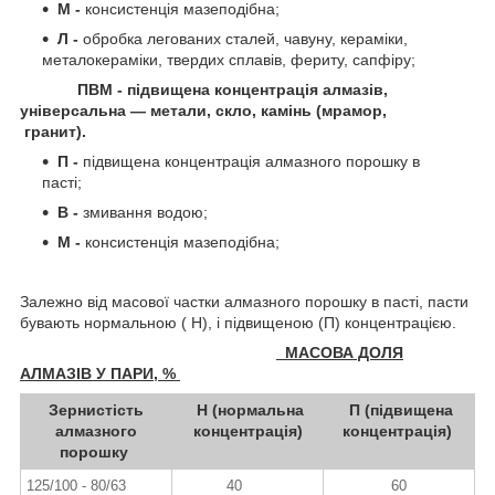
М -
консистенція мазеподібна;
Л -
обробка легованих сталей, чавуну, кераміки,
металокераміки, твердих сплавів, фериту, сапфіру;
ПВМ - підвищена концентрація алмазів,
універсальна — метали, скло, камінь
(мрамор,
гранит).
П -
підвищена концентрація алмазного порошку в
пасті;
В -
змивання водою;
М -
консистенція мазеподібна;
Залежно від масової частки алмазного порошку в пасті, пасти
бувають нормальною ( Н), і підвищеною (П) концентрацією.
МАСОВА ДОЛЯ
АЛМАЗІВ У ПАРИ, %
Зернистість
Н (нормальна
П (підвищена
алмазного
концентрація)
концентрація)
порошку
125/100 - 80/63
40
60