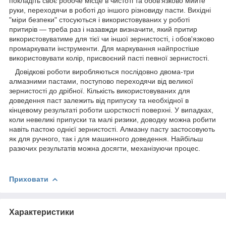
покладіть своє робоче місце в чистоті та обов'язково мийте
руки, переходячи в роботі до іншого різновиду пасти. Вихідні
"міри безпеки" стосуються і використовуваних у роботі
притирів — треба раз і назавжди визначити, який притир
використовуватиме для тієї чи іншої зернистості, і обов'язково
промаркувати інструменти. Для маркування найпростіше
використовувати колір, присвоєний пасті певної зернистості.
Довідкові роботи виробляються послідовно двома-три
алмазними пастами, поступово переходячи від великої
зернистості до дрібної. Кількість використовуваних для
доведення паст залежить від припуску та необхідної в
кінцевому результаті роботи шорсткості поверхні. У випадках,
коли невеликі припуски та малі ризики, доводку можна робити
навіть пастою однієї зернистості. Алмазну пасту застосовують
як для ручного, так і для машинного доведення. Найбільш
разючих результатів можна досягти, механізуючи процес.
Приховати
Характеристики