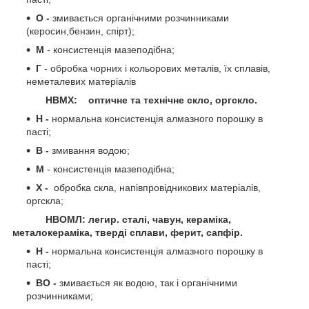
О -
змивається органічними розчинниками
(керосин,бензин, спірт);
М
- консистенція мазеподібна;
Г
- обробка чорних і кольорових металів, їх сплавів,
неметалевих матеріалів
НВМХ: оптичне та технічне скло, оргскло.
Н -
нормальна консистенція алмазного порошку в
пасті;
В -
змивання водою;
М
- консистенція мазеподібна;
Х -
обробка скла, напівпровідникових матеріалів,
оргскла;
НВОМЛ: легир. сталі, чавун, кераміка,
металокераміка, тверді сплави, ферит, сапфір.
Н -
нормальна консистенція алмазного порошку в
пасті;
ВО -
змивається як водою, так і органічними
розчинниками;