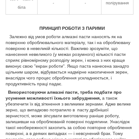
-
-
полірування
біла
ПРИНЦИП РОБОТИ З ПАРИМИ
Залежно від умов роботи алмазні пасти наносять як на
поверхню оброблювального матеріалу, так і на оброблювану
поверхню в невеликій кількості. Важливо зрозуміти, що
нанесення невеликого (у межах розумного) кількості пасти
сприяє рівномірному розподілу зерен, і кожна з них краще
виконує свою "екран роботи". Якщо паста нанесена занадто
щільним шаром, відбувається надмірне накопичення зерен,
внаслідок чого процес оброблення ускладнюється, і
продуктивність праці падає.
Використовуючи алмазні пасти, треба подбати про
усунення можливості їхнього забруднення,
а також
убезпечити їх від зіткнення з великими зернами. Адже велике
зерно, що випадково потрапило в пасту дрібнішої
зернистості, може зіпсувати виготовлену раніше роботу,
залишивши на оброблюваній поверхні подряпини. Унаслідок
такої необережності захопить за собою повторне оброблення
поверхні, а в деяких випадках — і невсунений брак. Тому