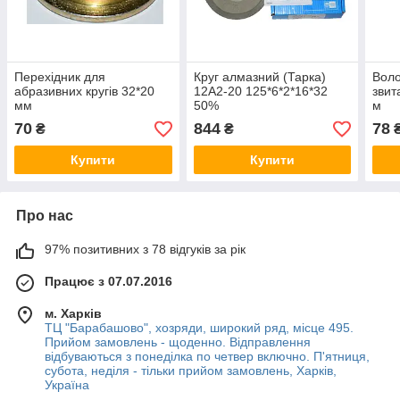
Перехідник для
Круг алмазний (Тарка)
Воло
абразивних кругів 32*20
12А2-20 125*6*2*16*32
звит
мм
50%
м
70
844
78
₴
₴
Купити
Купити
Про нас
97% позитивних з 78 відгуків за рік
Працює з 07.07.2016
м. Харків
ТЦ "Барабашово", хозряди, широкий ряд, місце 495.
Прийом замовлень - щоденно. Відправлення
відбуваються з понеділка по четвер включно. П'ятниця,
субота, неділя - тільки прийом замовлень, Харків,
Україна