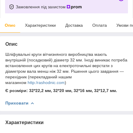
Замовлення під захистом
Опис
Характеристики
Доставка
Оплата
Умови п
Опис
Шліфувальні круги вітчизняного виробництва мають
внутрішній (посадковий) діаметр 32 мм. Іноді виникає потреба
встановлення цих кругів на електроточильні верстати з
діаметром вала менш ніж 32 мм. Рішення цього завдання —
перехідник (перекладаний нашим
магазином
http:/rashodnic.com
)
Є розміри: 32*22,2 мм, 32*20 мм, 32*16 мм, 32*12,7 мм.
Приховати
Характеристики