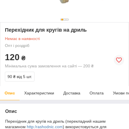
Перехідник для кругів на дриль
Немає в наявності
Опт і роздріб
120
₴
Мінімальна сума замовлення на сайті — 200 ₴
90 ₴
від 5 шт.
Опис
Характеристики
Доставка
Оплата
Умови п
Опис
Перехідник для кругів на дриль (перекладний нашим
магазином
http:/rashodnic.com
) використовується для