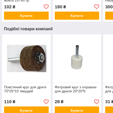
жовта 1/0 40 гр.
Набі
102
180
300
₴
₴
Купити
Купити
Подібні товари компанії
Повстяний круг для дрилі
Фетровий круг з оправою
Фетр
70*25*10 твердий
для дриля 20*20*6
для 
110
28
31
₴
₴
Купити
Купити