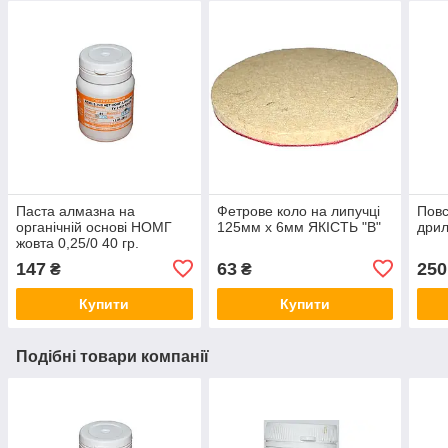
Паста алмазна на
Фетрове коло на липучці
Повс
органічній основі НОМГ
125мм х 6мм ЯКІСТЬ "В"
дрил
жовта 0,25/0 40 гр.
147
63
250
₴
₴
Купити
Купити
Подібні товари компанії