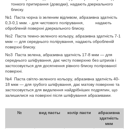
тонкого притирання (доводки), надають дзеркального
блиску.
№1 Паста чорна із зеленим відливом, абразивна здатність
0,3-0,1 мкм. - для чистового полірування, надають
обробленій поверхні дзеркального блиску.
No2 Паста темно-зеленого кольору, абразивна здатність 7-1
мкм — для середнього полірування, надають обробленій
поверхні блиску.
No3 Паста зелена, абразивна здатність 17-8 мкм — для
середнього шліфування, дає чисту поверхню без штрихів і
застосовується для досягнення рівного блиску полірованої
поверхні.
№4 Паста світло-зеленого кольору, абразивна здатність 40-
18 мкм — для грубого шліфування, дає матову поверхню та
застосовується для видалення найдрібніших подряпин, що
залишилися на поверхні після шліфування абразивами.
№
вид пасты
колір пасти
абразивна
здатність
мкм