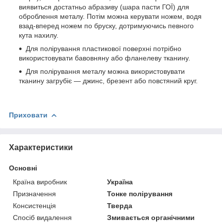
виявиться достатньо абразиву (шара пасти ГОЇ) для
оброблення металу. Потім можна керувати ножем, водя
взад-вперед ножем по бруску, дотримуючись певного
кута нахилу.
Для полірування пластикової поверхні потрібно
використовувати бавовняну або фланелеву тканину.
Для полірування металу можна використовувати
тканину загрубіє — джинс, брезент або повстяний круг.
Приховати
Характеристики
Основні
Країна виробник
Україна
Призначення
Тонке полірування
Консистенція
Тверда
Спосіб видалення
Змивається органічними