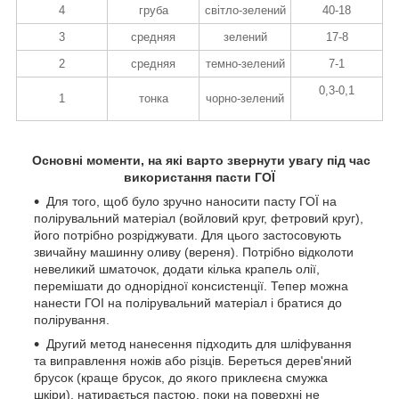
4
груба
світло-зелений
40-18
3
средняя
зелений
17-8
2
средняя
темно-зелений
7-1
0,3-0,1
1
тонка
чорно-зелений
Основні моменти, на які варто звернути увагу під час
використання пасти ГОЇ
Для того, щоб було зручно наносити пасту ГОЇ на
полірувальний матеріал (войловий круг, фетровий круг),
його потрібно розріджувати. Для цього застосовують
звичайну машинну оливу (вереня). Потрібно відколоти
невеликий шматочок, додати кілька крапель олії,
перемішати до однорідної консистенції. Тепер можна
нанести ГОІ на полірувальний матеріал і братися до
полірування.
Другий метод нанесення підходить для шліфування
та виправлення ножів або різців. Береться дерев'яний
брусок (краще брусок, до якого приклеєна смужка
шкіри), натирається пастою, поки на поверхні не