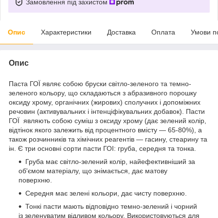
Замовлення під захистом
Опис
Характеристики
Доставка
Оплата
Умови п
Опис
Паста ГОЇ являє собою бруски світло-зеленого та темно-
зеленого кольору, що складаються з абразивного порошку
оксиду хрому, органічних (жирових) сполучних і допоміжних
речовин (активувальних і інтенціфікувальних добавок). Пасти
ГОЇ являють собою суміш з оксиду хрому (дає зелений колір,
відтінок якого залежить від процентного вмісту — 65-80%), а
також розчинників та хімічних реагентів — гасину, стеарину та
ін. Є три основні сорти пасти ГОІ: груба, середня та тонка.
Груба має світло-зелений колір, найефективніший за
об'ємом матеріалу, що знімається, дає матову
поверхню.
Середня має зелені кольори, дає чисту поверхню.
Тонкі пасти мають відповідно темно-зелений і чорний
із зеленуватим відливом кольору. Використовуються для