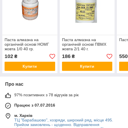
Паста алмазна на
Паста алмазна на
Паст
органічній основі НОМГ
органічній основі ПВМХ
жовта 1/0 40 гр.
жовта 2/1 40 г.
102
186
550
₴
₴
Купити
Купити
Про нас
97% позитивних з 78 відгуків за рік
Працює з 07.07.2016
м. Харків
ТЦ "Барабашово", хозряди, широкий ряд, місце 495.
Прийом замовлень - щоденно. Відправлення