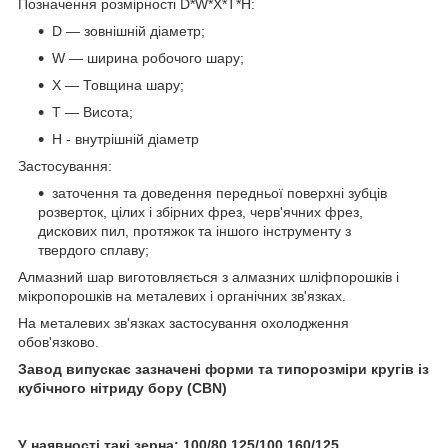
Позначення розмірності D*W*X*
T*
H:
D — зовнішній діаметр;
W — ширина робочого шару;
X — Товщина шару;
T — Висота;
H - внутрішній діаметр
Застосування:
заточення та доведення передньої поверхні зубців
розверток, цілих і збірних фрез, черв'ячних фрез,
дискових пил, протяжок та іншого інструменту з
твердого сплаву;
Алмазний шар виготовляється з алмазних шліфпорошків і
мікропорошків на металевих і органічних зв'язках.
На металевих зв'язках застосування охолодження
обов'язково.
Завод випускає зазначені форми та типорозміри кругів із
кубічного нітриду бору (CBN)
У наявності такі зерна: 100/80,125/100,160/125