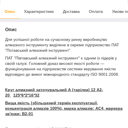
Опис
Характеристики
Доставка
Оплата
Умови п
Опис
Для успішної роботи на сучасному ринку виробництво
алмазного інструменту виділене в окреме підприємство ПАТ
"Потавський алмазний інструмент".
ПАТ "Півтавський алмазний інструмент" є одним із лідерів у
своїй галузі. Головний доказ високої якості роботи —
функціонування на підприємстві системи керування якістю
відповідно до вимог міжнародного стандарту ISO 9001:2008.
Круг алмазний заточувальний А (тарілка) 12 А2-
20
125*6*2*16*32
Вища якість (збільшений термін експлуатації,
концентрація алмазів 100%), марка алмазів: АС4, маркера
зв'язки: В2-01