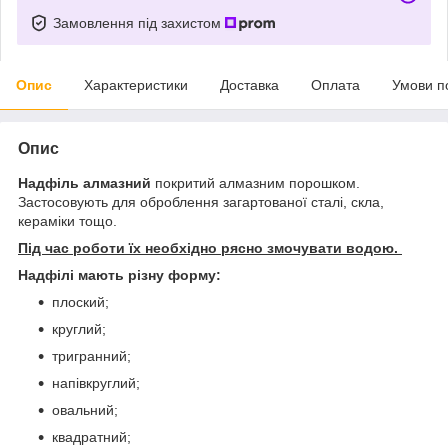
Замовлення під захистом
Опис
Характеристики
Доставка
Оплата
Умови п
Опис
Надфіль алмазний
покритий алмазним порошком.
Застосовують для оброблення загартованої сталі, скла,
кераміки тощо.
Під час роботи їх необхідно рясно змочувати водою.
Надфілі мають різну форму:
плоский;
круглий;
тригранний;
напівкруглий;
овальний;
квадратний;