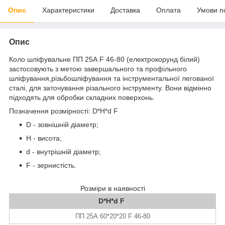
Опис
Характеристики
Доставка
Оплата
Умови п
Опис
Коло шліфувальне ПП 25А F 46-80 (електрокорунд білий)
застосовують з метою завершального та профільного
шліфування,різьбошліфування та інструментальної легованої
сталі, для заточування різального інструменту. Вони відмінно
підходять для обробки складних поверхонь.
Позначення розмірності: D*H*d F
D - зовнішній діаметр;
H - висота;
d - внутрішній діаметр;
F - зернистість.
Розміри в наявності
D*H*d F
ПП 25А 60*20*20 F 46-80