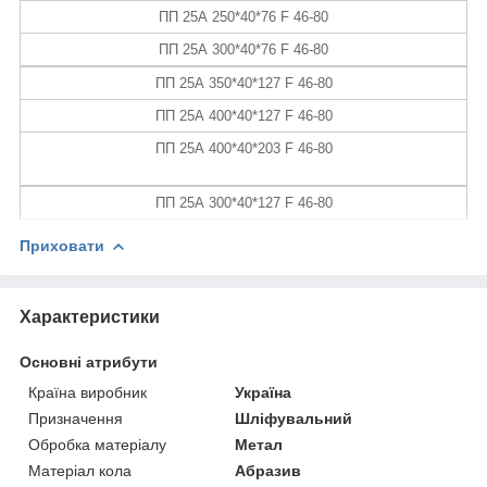
ПП 25А 250*40*76 F 46-80
ПП 25А
300*40*76
F 46-80
ПП 25А
350*40*127
F 46-80
ПП 25А
400*40*127
F 46-80
ПП 25А
400*40*203
F 46-80
ПП 25А
300*40*127
F 46-80
Приховати
Характеристики
Основні атрибути
Країна виробник
Україна
Призначення
Шліфувальний
Обробка матеріалу
Метал
Матеріал кола
Абразив