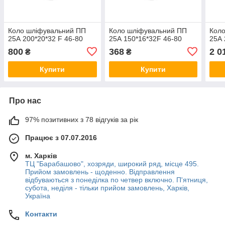
Коло шліфувальний ПП
Коло шліфувальний ПП
Кол
25А 200*20*32 F 46-80
25А 150*16*32F 46-80
25А 
800
368
2 0
₴
₴
Купити
Купити
Про нас
97% позитивних з 78 відгуків за рік
Працює з 07.07.2016
м. Харків
ТЦ "Барабашово", хозряди, широкий ряд, місце 495.
Прийом замовлень - щоденно. Відправлення
відбуваються з понеділка по четвер включно. П'ятниця,
субота, неділя - тільки прийом замовлень, Харків,
Україна
Контакти