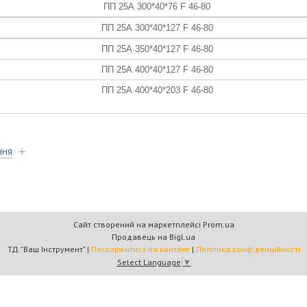
ПП 25А
300*40*76
F 46-80
ПП 25А
300*40*127
F 46-80
ПП 25А
350*40*127
F 46-80
ПП 25А
400*40*127
F 46-80
ПП 25А
400*40*203
F 46-80
ння
Сайт створений на маркетплейсі
Prom.ua
Продавець на Bigl.ua
ТД "Ваш Інструмент" |
Поскаржитися на контент
|
Політика конфіденційності
Select Language
▼