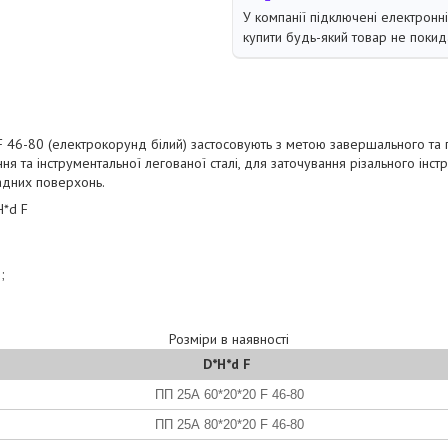
У компанії підключені електронн
купити будь-який товар не покид
 46-80 (електрокорунд білий) застосовують з метою завершального та
я та інструментальної легованої сталі, для заточування різального інст
адних поверхонь.
H*d F
;
Розміри в наявності
D*H*d F
ПП 25А 60*20*20 F 46-80
ПП 25А 80*20*20 F 46-80