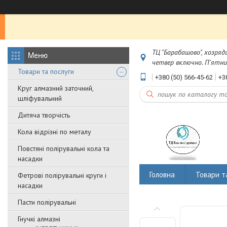
ТЦ "Барабашово", хозряд
четвер включно. П'ятниц
Товари та послуги
+380 (50) 566-45-62
+3
Круг алмазний заточний,
шліфувальний
Дитяча творчість
Кола відрізні по металу
Повстяні полірувальні кола та
насадки
Головна
Товари т
Фетрові полірувальні круги і
насадки
Пасти полірувальні
Гнучкі алмазні