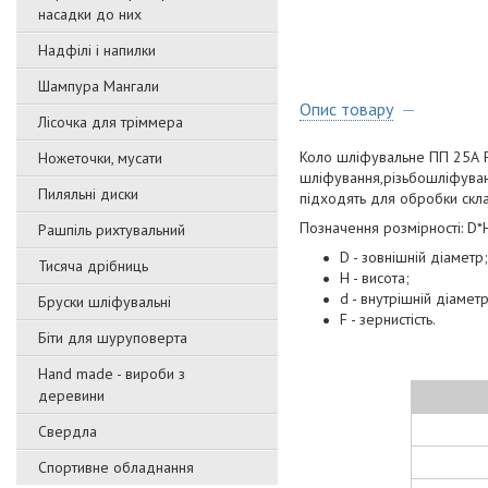
насадки до них
Надфілі і напилки
Шампура Мангали
Опис товару
Лісочка для тріммера
Коло шліфувальне ПП 25А F
Ножеточки, мусати
шліфування,різьбошліфуванн
Пиляльні диски
підходять для обробки скл
Позначення розмірності: D*
Рашпіль рихтувальний
D - зовнішній діаметр;
Тисяча дрібниць
H - висота;
d - внутрішній діаметр
Бруски шліфувальні
F - зернистість.
Біти для шуруповерта
Hand made - вироби з
деревини
Свердла
Спортивне обладнання