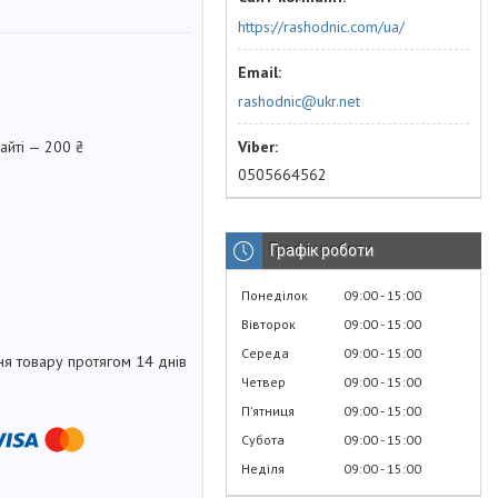
https://rashodnic.com/ua/
rashodnic@ukr.net
айті — 200 ₴
0505664562
Графік роботи
Понеділок
09:00
15:00
Вівторок
09:00
15:00
Середа
09:00
15:00
я товару протягом 14 днів
Четвер
09:00
15:00
Пʼятниця
09:00
15:00
Субота
09:00
15:00
Неділя
09:00
15:00