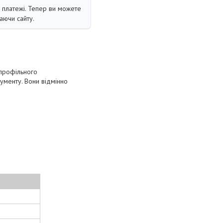
і платежі. Тепер ви можете
аючи сайту.
 профільного
рументу. Вони відмінно