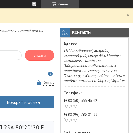
Кошик
.
буваються з понеділка по
Контакти
ТЦ "Барабашово", хозряди,
широкий ряд, місце 495. Прийом
Знайти
замовлень - щоденно.
Відправлення відбуваються з
понеділка по четвер включно.
П'ятниця, субота, неділя - тільки
прийом замовлень, Харків, Україна
Кошик
+380 (50) 566-45-62
Возврат и обмен
Эдуард
+380 (96) 786-01-99
Эдуард
 25А 80*20*20 F