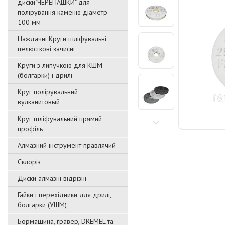
диски"ЧЕРЕПАШКИ" для
полірування каменю діаметр
100 мм
Наждачні Круги шліфувальні
пелюсткові зачисні
Круги з липучкою для КШМ
(болгарки) і дрилі
Круг полірувальний
вулканитовый
Круг шліфувальний прямий
профіль
Алмазний інструмент правлячий
Склоріз
Диски алмазні відрізні
Гайки і перехідники для дрилі,
болгарки (УШМ)
Бормашина, гравер, DREMEL та