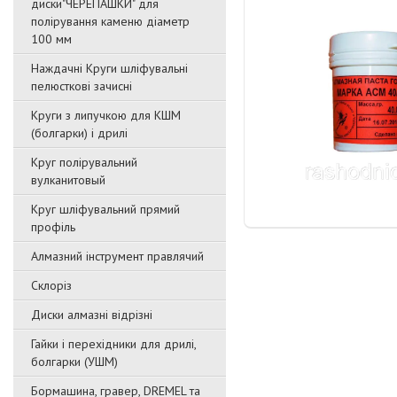
диски"ЧЕРЕПАШКИ" для
полірування каменю діаметр
100 мм
Наждачні Круги шліфувальні
пелюсткові зачисні
Круги з липучкою для КШМ
(болгарки) і дрилі
Круг полірувальний
вулканитовый
Круг шліфувальний прямий
профіль
Алмазний інструмент правлячий
Склоріз
Диски алмазні відрізні
Гайки і перехідники для дрилі,
болгарки (УШМ)
Бормашина, гравер, DREMEL та