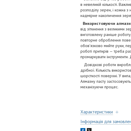
в невеликій кількості. Важл
розподілу зерен, і кожна з
надмірне накопичення зерен
Використовуючи алмазні
від зіткнення з великими з
виготовлену раніше роботу
повторне оброблення поверх
обов'язково мийте руки, пер
роботі притирів — треба раз
промаркувати інструменти. 
Довідкові роботи виробляю
дрібної. Кількість викорис
шорсткості поверхні. У випа
Алмазну пасту застосовують
механізуючи процес.
Характеристики
Інформація для замовле