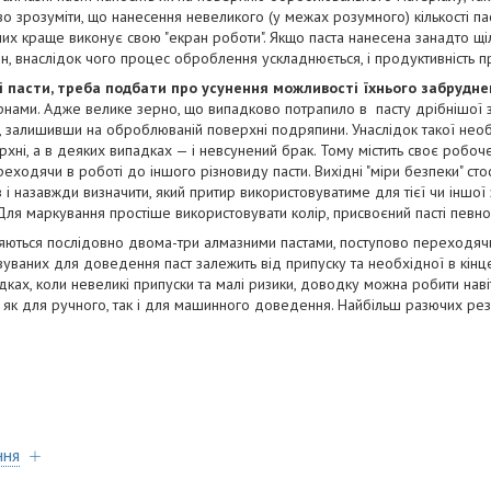
иво зрозуміти, що нанесення невеликого (у межах розумного) кількості п
 них краще виконує свою "екран роботи". Якщо паста нанесена занадто щ
, внаслідок чого процес оброблення ускладнюється, і продуктивність п
 пасти, треба подбати про усунення можливості їхнього забрудне
ернами. Адже велике зерно, що випадково потрапило в пасту дрібнішої з
, залишивши на оброблюваній поверхні подряпини. Унаслідок такої нео
ні, а в деяких випадках — і невсунений брак. Тому містить своє робоче 
еходячи в роботі до іншого різновиду пасти. Вихідні "міри безпеки" сто
 і назавжди визначити, який притир використовуватиме для тієї чи іншої 
Для маркування простіше використовувати колір, присвоєний пасті певної
ться послідовно двома-три алмазними пастами, поступово переходячи 
товуваних для доведення паст залежить від припуску та необхідної в кін
дках, коли невеликі припуски та малі ризики, доводку можна робити навіт
 як для ручного, так і для машинного доведення. Найбільш разючих резу
ння