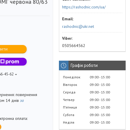
ОМГ червона 80/63
https://rashodnic.com/ua/
rashodnic@ukr.net
0505664562
пити
Графік роботи
66-45-62
Понеділок
09:00
15:00
Вівторок
09:00
15:00
Середа
09:00
15:00
повернення
Четвер
09:00
15:00
гом 14 днів
за
Пʼятниця
09:00
15:00
Субота
09:00
15:00
Неділя
09:00
15:00