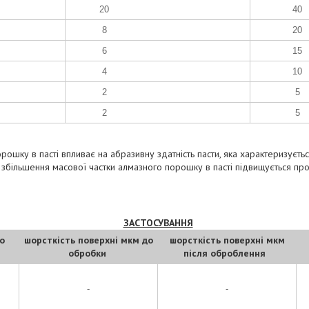
20
40
8
20
6
15
4
10
2
5
2
5
ошку в пасті впливає на абразивну здатність пасти, яка характеризується
зі збільшення масової частки алмазного порошку в пасті підвищується пр
ЗАСТОСУВАННЯ
о
шорсткість поверхні мкм до
шорсткість поверхні мкм
обробки
після оброблення
-
-