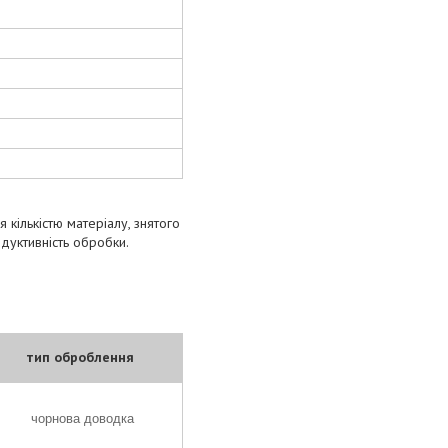
 кількістю матеріалу, знятого
одуктивність обробки.
тип оброблення
чорнова доводка