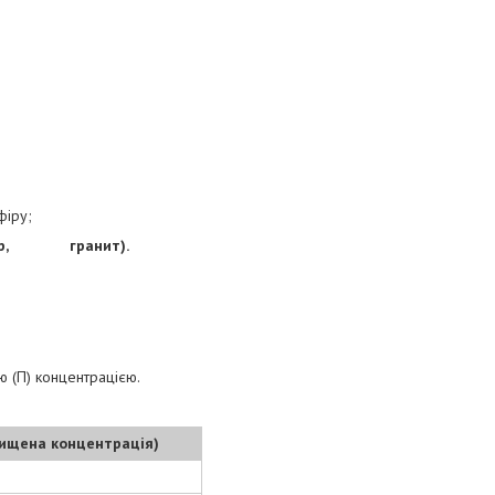
фіру;
ор, гранит).
ю (П) концентрацією.
вищена концентрація)