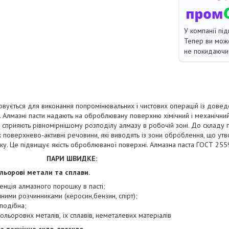
У компанії під
Тепер ви може
не покидаючи 
вується для виконання попромінювальних і чистових операцій із доведе
в. Алмазні пасти надають на оброблювану поверхню хімічний і механічни
о сприяють рівномірнішому розподілу алмазу в робочій зоні. До складу 
ож поверхнево-активні речовини, які виводять із зони оброблення, що ут
у. Це підвищує якість оброблюваної поверхні. Алмазна паста ГОСТ 2559
ПАРИ ШВИДКЕ:
ольорові метали та сплави.
енція алмазного порошку в пасті;
чними розчинниками (керосин,бензин, спірт);
подібна;
ольорових металів, їх сплавів, неметалевих матеріалів