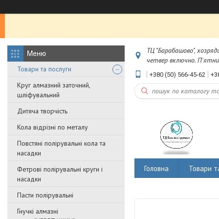
ТЦ "Барабашово", хозряд
четвер включно. П'ятниц
Товари та послуги
+380 (50) 566-45-62
+3
Круг алмазний заточний,
шліфувальний
Дитяча творчість
Кола відрізні по металу
Повстяні полірувальні кола та
насадки
Головна
Товари т
Фетрові полірувальні круги і
насадки
Пасти полірувальні
Гнучкі алмазні