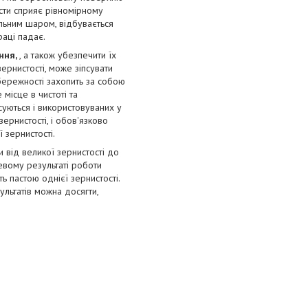
асти сприяє рівномірному
ільним шаром, відбувається
раці падає.
ння,
, а також убезпечити їх
ернистості, може зіпсувати
бережності захопить за собою
місце в чистоті та
суються і використовуваних у
зернистості, і обов'язково
 зернистості.
від великої зернистості до
цевому результаті роботи
ь пастою однієї зернистості.
льтатів можна досягти,