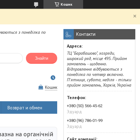
Кошик
.
буваються з понеділка по
Контакти
ТЦ "Барабашово", хозряди,
широкий ряд, місце 495. Прийом
Знайти
замовлень - щоденно.
Відправлення відбуваються з
понеділка по четвер включно.
П'ятниця, субота, неділя - тільки
прийом замовлень, Харків, Україна
Кошик
+380 (50) 566-45-62
Возврат и обмен
Эдуард
+380 (96) 786-01-99
Эдуард
азна на органічній