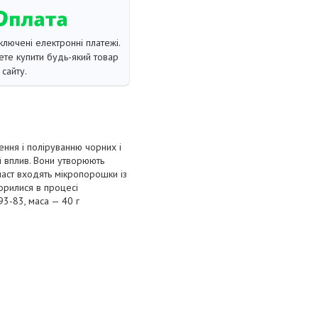
ключені електронні платежі.
те купити будь-який товар
сайту.
ння і поліруванню чорних і
й вплив. Вони утворюють
паст входять мікропорошки із
ворилися в процесі
3-83, маса — 40 г