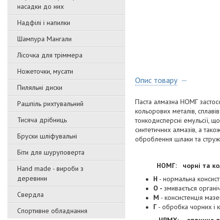
насадки до них
Надфілі і напилки
Шампура Мангали
Лісочка для тріммера
Ножеточки, мусати
Опис товару
Пиляльні диски
Паста алмазна НОМГ застосо
Рашпіль рихтувальний
кольорових металів, сплаві
Тисяча дрібниць
тонкодисперсні емульсії, щ
синтетичних алмазів, а так
Бруски шліфувальні
оброблення шлаки та стружк
Біти для шуруповерта
НОМГ:
чорні та к
Hand made - вироби з
деревини
Н
- нормальна консист
О -
змивається органі
Свердла
М
- консистенція мазе
Г
- обробка чорних і к
Спортивне обладнання