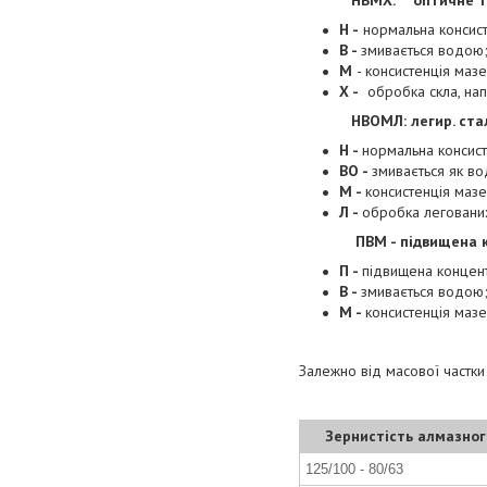
НВМХ: оптичне та 
Н -
нормальна консист
В -
змивається водою
М
- консистенція маз
Х -
обробка скла, напі
НВОМЛ: легир. стал
Н -
нормальна консист
ВО -
змивається як во
М -
консистенція маз
Л -
обробка легованих 
ПВМ - підвищена к
П -
підвищена концент
В -
змивається водою
М -
консистенція ма
Залежно від масової частки
Зернистість алмазног
125/100 - 80/63