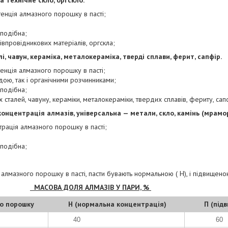
технічне скло, оргскло.
енція алмазного порошку в пасті;
;
еподібна;
впровідникових матеріалів, оргскла;
і, чавун, кераміка, металокераміка, тверді сплави, ферит, сапфір.
енція алмазного порошку в пасті;
дою, так і органічними розчинниками;
еподібна;
сталей, чавуну, кераміки, металокераміки, твердих сплавів, фериту, сап
онцентрація алмазів, універсальна — метали, скло, камінь
(мрам
рація алмазного порошку в пасті;
;
зеподібна;
 алмазного порошку в пасті, пасти бувають нормальною ( Н), і підвищено
МАСОВА ДОЛЯ АЛМАЗІВ У ПАРИ, %
о порошку
Н (нормальна концентрація)
П (під
40
60