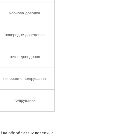
чорнова доводка
попереднє доведення
точне доведення
попереднє полірування
полірування
к і на оброблювану поверхню