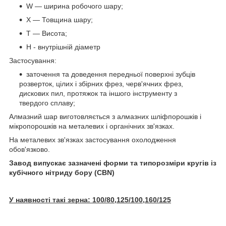
W — ширина робочого шару;
X — Товщина шару;
T — Висота;
H - внутрішній діаметр
Застосування:
заточення та доведення передньої поверхні зубців
розверток, цілих і збірних фрез, черв'ячних фрез,
дискових пил, протяжок та іншого інструменту з
твердого сплаву;
Алмазний шар виготовляється з алмазних шліфпорошків і
мікропорошків на металевих і органічних зв'язках.
На металевих зв'язках застосування охолодження
обов'язково.
Завод випускає зазначені форми та типорозміри кругів із
кубічного нітриду бору (CBN)
У наявності такі зерна: 100/80,125/100,160/125