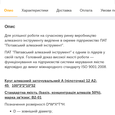
Опис
Характеристики
Доставка
Оплата
Умови п
Опис
Для успішної роботи на сучасному ринку виробництво
алмазного інструменту виділене в окреме підприємство ПАТ
"Потавський алмазний інструмент".
ПАТ "Півтавський алмазний інструмент" є одним із лідерів у
своїй галузі. Головний доказ високої якості роботи —
функціонування на підприємстві системи керування якістю
відповідно до вимог міжнародного стандарту ISO 9001:2008.
Круг алмазний заточувальний А (пілоточка) 12 А2-
45
100*3*2*10*32
Стандартна якість (basis, концентрація алмазів 50%),
марка зв'язки: В2-01
Позначення розмірності D*W*X*
T*
H:
D — зовнішній діаметр;