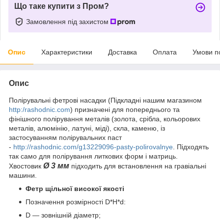
Що таке купити з Пром?
Замовлення під захистом
Опис
Характеристики
Доставка
Оплата
Умови п
Опис
Полірувальні фетрові насадки (Підкладні нашим магазином
http:/rashodnic.com
) призначені для попереднього та
фінішного полірування металів (золота, срібла, кольорових
металів, алюмінію, латуні, міді), скла, каменю, із
застосуванням полірувальних паст
-
http://rashodnic.com/g13229096-pasty-polirovalnye
. Підходять
так само для полірування литкових форм і матриць.
Ø 3 мм
Хвостовик
підходить для встановлення на гравіальні
машини.
Фетр щільної високої якості
Позначення розмірності D*H*d:
D — зовнішній діаметр;