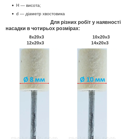
H — висота;
d — діаметр хвостовика
Для різних робіт у наявності
насадки в чотирьох розмірах:
8х20х3 10х20х3
12х20х3 14х20х3