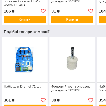
органічній основі ПВМХ
для дриля 25*20*6
для 
жовта 1/0 40 г.
186
31
104
₴
₴
Купити
Купити
Подібні товари компанії
Набір для Dremel 71 шт.
Фетровий круг з оправою
Набі
для дриля 30*20*6
бліс
361
38
354
₴
₴